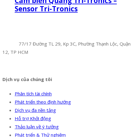
Cảm biến Quang Tri-Tronics –
Sensor Tri-Tronics
Facebook
Twitter
Instagram
Pinterest
Tumblr
Behance
Công Ty TNHH Hoàng Long Phú
Địa chỉ:
77/17 Đường TL 29, Kp 3C, Phường Thạnh Lộc, Quận
12, TP HCM
Hotline:
0394 502 984
Dịch vụ của chúng tôi
Phân tích tài chính
Phát triển theo định hướng
Dịch vụ đa nền tảng
Hỗ trợ Khởi động
Thảo luận về ý tưởng
Phát triển & Thử nghiệm