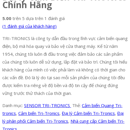
Chính Hãng
5.00
trên 5 dựa trên
1
đánh giá
(
1
đánh giá của khách hàng)
TRI-TRONICS là công ty dẫn đầu trong lĩnh vực cảm biến quang
điện, bộ mã hóa quay và bảo vệ cửa thang máy. Kể từ năm
1954, chúng tôi luôn đi đầu trong việc đảm bảo các sản phẩm
của chúng tôi luôn dễ sử dụng, lắp đặt và bảo trì. Chúng tôi hiểu
khách hàng của mình có việc phải làm và không có thời gian cho
các vấn đề. Đó là lý do tại sao mỗi sản phẩm của chúng tôi đều
được kiểm tra riêng về độ bền và độ tin cậy để chúng đứng
vững trước thử thách của thời gian.
Danh mục:
SENSOR TRI-TRONICS
Thẻ:
Cảm biến Quang Tri-
tronics
,
Cảm biến Tri-Tronics
,
Đại lý Cảm biến Tri-Tronics
,
Đại
lý phân phối Cảm biến Tri-Tronics
,
Nhà cung cấp Cảm biến Tri-
Tronics