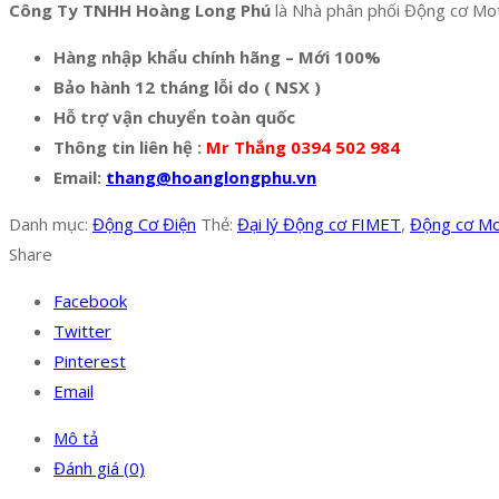
Công Ty TNHH Hoàng Long Phú
là Nhà phân phối Động cơ Moto
Hàng nhập khẩu chính hãng – Mới 100%
Bảo hành 12 tháng lỗi do ( NSX )
Hỗ trợ vận chuyển toàn quốc
Thông tin liên hệ :
Mr Thắng 0394 502 984
Email:
thang@hoanglongphu.vn
Danh mục:
Động Cơ Điện
Thẻ:
Đại lý Động cơ FIMET
,
Động cơ Mo
Share
Facebook
Twitter
Pinterest
Email
Mô tả
Đánh giá (0)