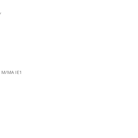
Y
ng M/MA IE1