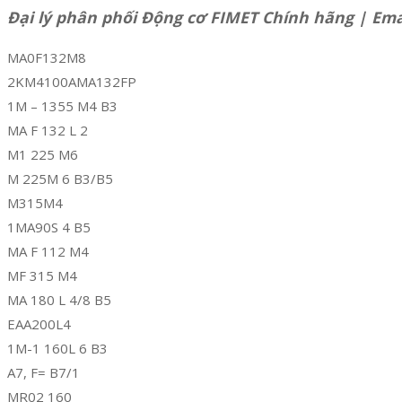
Đại lý phân phối Động cơ FIMET Chính hãng | Ema
MA0F132M8
2KM4100AMA132FP
1M – 1355 M4 B3
MA F 132 L 2
M1 225 M6
M 225M 6 B3/B5
M315M4
1MA90S 4 B5
MA F 112 M4
MF 315 M4
MA 180 L 4/8 B5
EAA200L4
1M-1 160L 6 B3
A7, F= B7/1
MR02 160