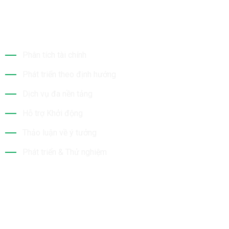
Dịch Vụ Của Chúng Tôi
Phân tích tài chính
Phát triển theo định hướng
Dịch vụ đa nền tảng
Hỗ trợ Khởi động
Thảo luận về ý tưởng
Phát triển & Thử nghiệm
Tin Mới Nhất