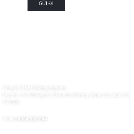
Công Ty TNHH Hoàng Long Phú
Địa chỉ:
77/17 Đường TL 29, Kp 3C, Phường Thạnh Lộc, Quận 12,
TP HCM
Hotline:
0394 502 984