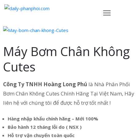
TRANG
HỦ
Máy Bơm Chân Không
ẢN
PHẨM
Cutes
HÍNH
ÁCH
Công Ty TNHH Hoàng Long Phú
là Nhà Phân Phối
Bơm Chân Không Cutes Chính Hãng Tại Việt Nam, Hãy
VỀ
liên hệ với chúng tôi để được hỗ trợ tốt nhất !
HÚNG
ÔI
Hàng nhập khẩu chính hãng – Mới 100%
IÊN
Bảo hành 12 tháng lỗi do ( NSX )
Ệ
Hỗ trợ vận chuyển toàn quốc