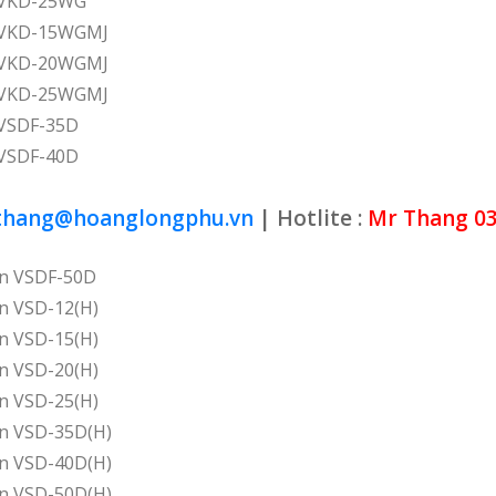
n VKD-25WG
n VKD-15WGMJ
n VKD-20WGMJ
n VKD-25WGMJ
 VSDF-35D
 VSDF-40D
thang@hoanglongphu.vn
| Hotlite :
Mr Thang
03
in VSDF-50D
in VSD-12(H)
in VSD-15(H)
in VSD-20(H)
in VSD-25(H)
in VSD-35D(H)
in VSD-40D(H)
in VSD-50D(H)