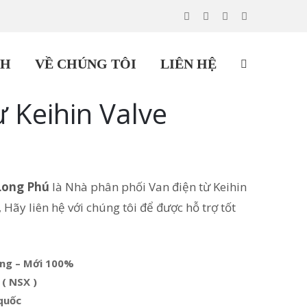
CH
VỀ CHÚNG TÔI
LIÊN HỆ
ừ Keihin Valve
Long Phú
là Nhà phân phối Van điện từ Keihin
Hãy liên hệ với chúng tôi để được hỗ trợ tốt
ãng – Mới 100%
 ( NSX )
quốc