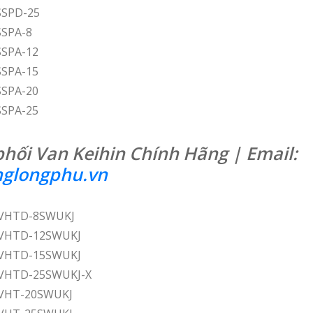
 SSPD-25
SSPA-8
SSPA-12
SSPA-15
SSPA-20
SSPA-25
phối Van Keihin Chính Hãng | Email:
glongphu.vn
n VHTD-8SWUKJ
n VHTD-12SWUKJ
n VHTD-15SWUKJ
n VHTD-25SWUKJ-X
n VHT-20SWUKJ