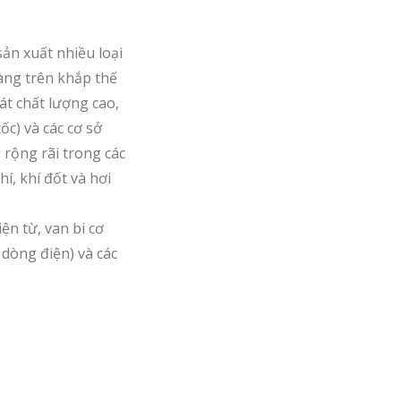
sản xuất nhiều loại
àng trên khắp thế
át chất lượng cao,
c) và các cơ sở
rộng rãi trong các
í, khí đốt và hơi
ện từ, van bi cơ
 dòng điện) và các