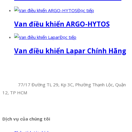
Đọc tiếp
Van điều khiển ARGO-HYTOS
Đọc tiếp
Van điều khiển Lapar Chính Hãng
Facebook
Twitter
Instagram
Pinterest
Tumblr
Behance
Công Ty TNHH Hoàng Long Phú
Địa chỉ:
77/17 Đường TL 29, Kp 3C, Phường Thạnh Lộc, Quận
12, TP HCM
Hotline:
0394 502 984
Dịch vụ của chúng tôi