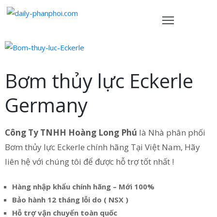
TRANG
HỦ
Bơm thủy lực Eckerle
ẢN
PHẨM
Germany
HÍNH
ÁCH
Công Ty TNHH Hoàng Long Phú
là Nhà phân phối
Bơm thủy lực Eckerle chính hãng Tại Việt Nam, Hãy
VỀ
liên hệ với chúng tôi để được hỗ trợ tốt nhất !
HÚNG
ÔI
Hàng nhập khẩu chính hãng – Mới 100%
IÊN
Bảo hành 12 tháng lỗi do ( NSX )
Ệ
Hỗ trợ vận chuyển toàn quốc