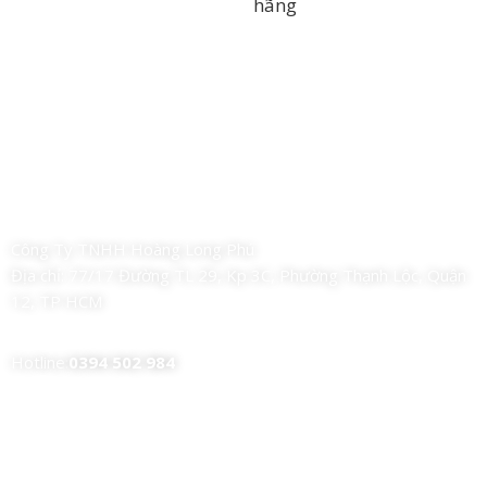
hãng
Công Ty TNHH Hoàng Long Phú
Địa chỉ:
77/17 Đường TL 29, Kp 3C, Phường Thạnh Lộc, Quận
12, TP HCM
Hotline:
0394 502 984
Dịch Vụ Của Chúng Tôi