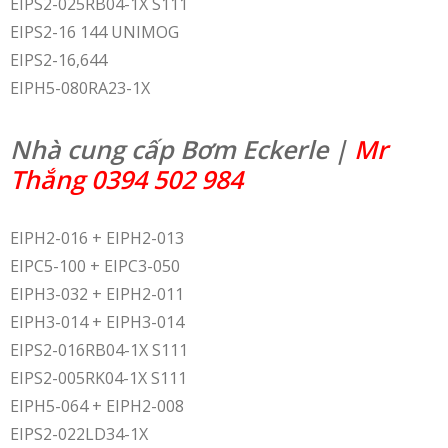
EIPS2-025RB04-1X S111
EIPS2-16 144 UNIMOG
EIPS2-16,644
EIPH5-080RA23-1X
Nhà cung cấp Bơm Eckerle |
Mr
Thắng 0394 502 984
EIPH2-016 + EIPH2-013
EIPC5-100 + EIPC3-050
EIPH3-032 + EIPH2-011
EIPH3-014 + EIPH3-014
EIPS2-016RB04-1X S111
EIPS2-005RK04-1X S111
EIPH5-064 + EIPH2-008
EIPS2-022LD34-1X