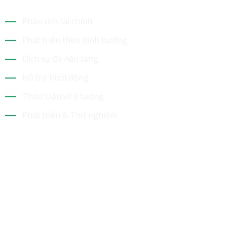
Phân tích tài chính
Phát triển theo định hướng
Dịch vụ đa nền tảng
Hỗ trợ Khởi động
Thảo luận về ý tưởng
Phát triển & Thử nghiệm
Tin Mới Nhất
Bộ Sưu Tập