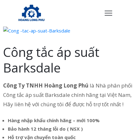
TRANG
HỦ
Công tắc áp suất
ẢN
PHẨM
Barksdale
HÍNH
ÁCH
Công Ty TNHH Hoàng Long Phú
là Nhà phân phối
Công tắc áp suất Barksdale chính hãng tại Việt Nam,
VỀ
Hãy liên hệ với chúng tôi để được hỗ trợ tốt nhất !
HÚNG
ÔI
Hàng nhập khẩu chính hãng – mới 100%
IÊN
Bảo hành 12 tháng lỗi do ( NSX )
Ệ
Hỗ trợ vận chuyển toàn quốc