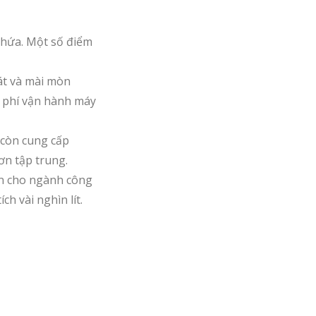
hứa. Một số điểm
át và mài mòn
 phí vận hành máy
 còn cung cấp
ơn tập trung.
ản cho ngành công
h vài nghìn lít.