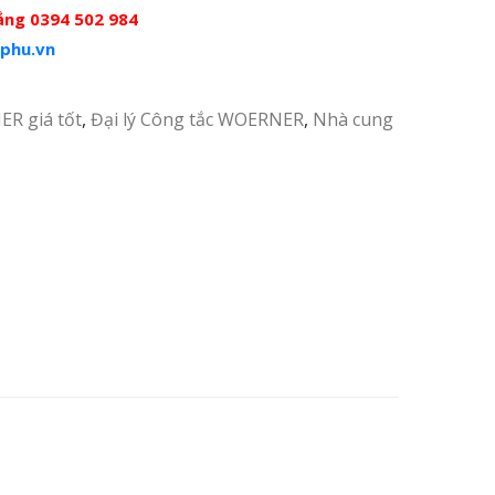
ắng 0394 502 984
phu.vn
R giá tốt
,
Đại lý Công tắc WOERNER
,
Nhà cung