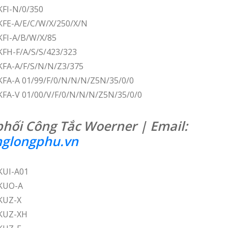
KFI-N/0/350
KFE-A/E/C/W/X/250/X/N
KFI-A/B/W/X/85
FH-F/A/S/S/423/323
KFA-A/F/S/N/N/Z3/375
KFA-A 01/99/F/0/N/N/N/Z5N/35/0/0
KFA-V 01/00/V/F/0/N/N/N/Z5N/35/0/0
phối Công Tắc Woerner | Email:
glongphu.vn
KUI-A01
 KUO-A
KUZ-X
 KUZ-XH