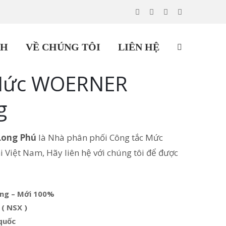
CH
VỀ CHÚNG TÔI
LIÊN HỆ
 Mức WOERNER
g
Long Phú
là Nhà phân phối Công tắc Mức
Việt Nam, Hãy liên hệ với chúng tôi để được
ãng – Mới 100%
 ( NSX )
quốc