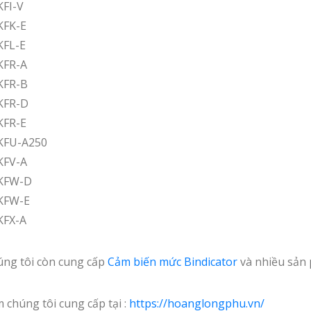
KFI-V
KFK-E
KFL-E
KFR-A
KFR-B
KFR-D
KFR-E
KFU-A250
KFV-A
 KFW-D
KFW-E
KFX-A
úng tôi còn cung cấp
Cảm biến mức Bindicator
và nhiều sản
chúng tôi cung cấp tại :
https://hoanglongphu.vn/