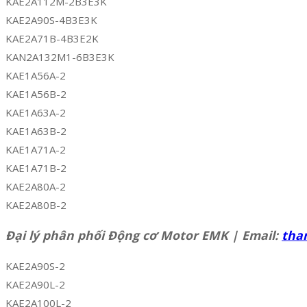
KAE2A112M-2B3E3K
KAE2A90S-4B3E3K
KAE2A71B-4B3E2K
KAN2A132M1-6B3E3K
KAE1A56A-2
KAE1A56B-2
KAE1A63A-2
KAE1A63B-2
KAE1A71A-2
KAE1A71B-2
KAE2A80A-2
KAE2A80B-2
Đại lý phân phối Động cơ Motor EMK | Email:
tha
KAE2A90S-2
KAE2A90L-2
KAE2A100L-2