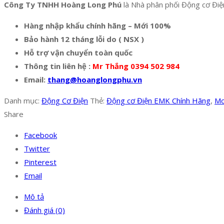
Công Ty TNHH Hoàng Long Phú
là Nhà phân phối Động cơ Điện
Hàng nhập khẩu chính hãng – Mới 100%
Bảo hành 12 tháng lỗi do ( NSX )
Hỗ trợ vận chuyển toàn quốc
Thông tin liên hệ :
Mr Thắng 0394 502 984
Email:
thang@hoanglongphu.vn
Danh mục:
Động Cơ Điện
Thẻ:
Động cơ Điện EMK Chính Hãng
,
Mo
Share
Facebook
Twitter
Pinterest
Email
Mô tả
Đánh giá (0)