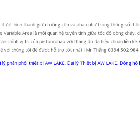
vi được hình thành giữa tường côn và phao như trong thông số thô
e Variable Area là mối quan hệ tuyến tính giữa tốc độ dòng chảy, 
căn chỉnh vị trí của piston/phao với thang đo đã hiệu chuẩn liền 
ệ với chúng tôi để được hỗ trợ tốt nhất ! Mr Thắng
0394 502 984
i lý phân phối thiết bị AW LAKE
,
Đại lý Thiết bị AW LAKE
,
Đồng hồ 