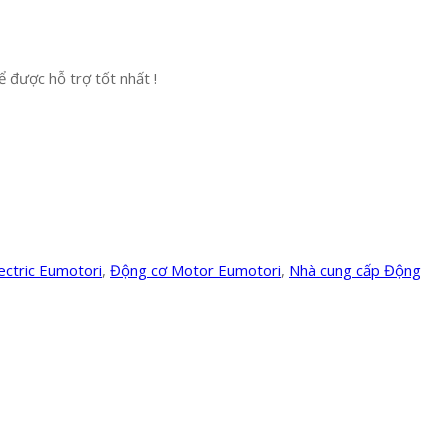
 được hỗ trợ tốt nhất !
ectric Eumotori
,
Động cơ Motor Eumotori
,
Nhà cung cấp Động