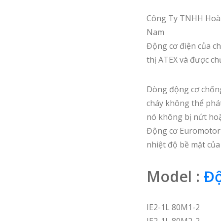
Công Ty TNHH Hoàn 
Nam
Động cơ điện của ch
thị ATEX và được c
Dòng động cơ chống 
cháy không thể phát
nó không bị nứt hoặ
Động cơ Euromotori 
nhiệt độ bề mặt của 
Model :
Độ
IE2-1L 80M1-2