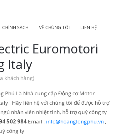
CHÍNH SÁCH
VỀ CHÚNG TÔI
LIÊN HỆ
ectric Euromotori
 Italy
a khách hàng)
g Phú Là Nhà cung cấp Động cơ Motor
ly , Hãy liên hệ với chúng tôi để được hỗ trợ
i ngủ nhân viên nhiệt tình, hỗ trợ quý công ty
94 502 984
Email :
info@hoanglongphu.vn
,
uý công ty