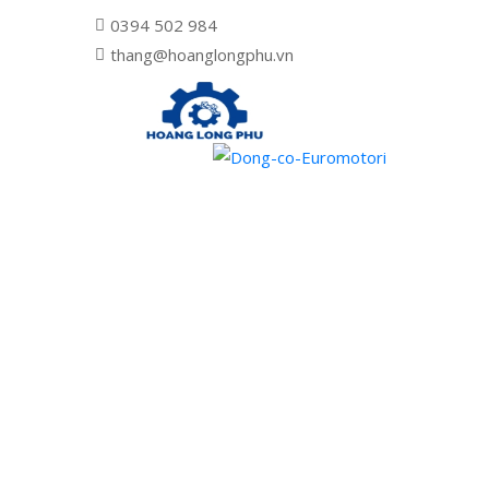
0394 502 984
thang@hoanglongphu.vn