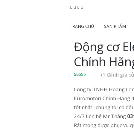
TRANG CHỦ
SẢN PHẨM
Động cơ El
Chính Hãng
(
1
đánh giá củ
5.00
1
trên 5
dựa trên
Công ty TNHH Hoàng Lon
đánh giá
Euromotori Chính Hãng Ita
tốt nhất ! chúng tôi có độ
24/7 liên hệ Mr Thắng
03
Rất mong được phục vụ q